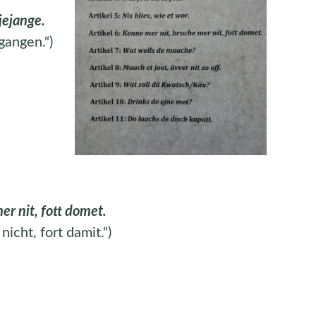
jejange.
gangen.“)
er nit, fott domet.
icht, fort damit.“)