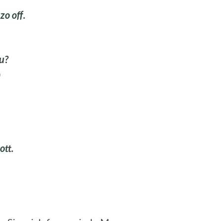
zo off.
u?
)
ott.