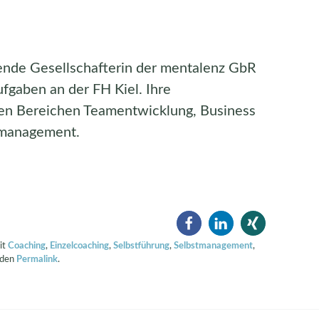
rende Gesellschafterin der mentalenz GbR
fgaben an der FH Kiel. Ihre
den Bereichen Teamentwicklung, Business
tmanagement.
it
Coaching
,
Einzelcoaching
,
Selbstführung
,
Selbstmanagement
,
 den
Permalink
.